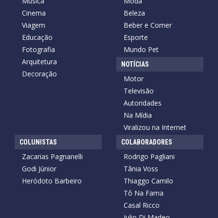
Música
Moda
Cinema
Beleza
Viagem
Beber e Comer
Educação
Esporte
Fotografia
Mundo Pet
Arquitetura
NOTÍCIAS
Decoração
Motor
Televisão
Autoridades
Na Mídia
Viralizou na Internet
COLUNISTAS
COLABORADORES
Zacarias Pagnanelli
Rodrigo Pagliani
Godi Júnior
Tânia Voss
Heródoto Barbeiro
Thiaggo Camilo
Tô Na Fama
Casal Ricco
Julio Di Madeo