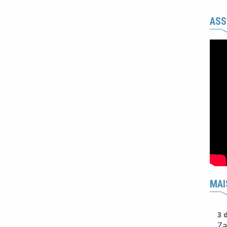
ASS
MAI
3 
Za