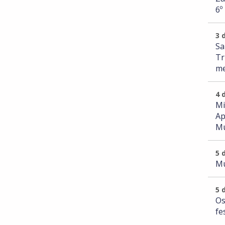
6º
3 
Sa
Tr
me
4 
Mi
Ap
Mu
5 
Mu
5 
Os
fe