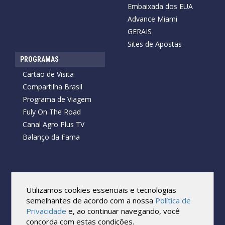
Embaixada dos EUA
Advance Miami
GERAIS
Sites de Apostas
PROGRAMAS
Cartão de Visita
Compartilha Brasil
Programa de Viagem
Fuly On The Road
Canal Agro Plus TV
Balanço da Fama
Copyright © 2026 Cartão de Visita News.
Todos os direitos reservados.
Utilizamos cookies essenciais e tecnologias
Reprodução no todo ou em parte sob qualquer forma ou meio,
semelhantes de acordo com a nossa
Política de
sem expressa autorização por escrito do Cartão de Visita, é
Privacidade
e, ao continuar navegando, você
proibida.
concorda com estas condições.
As marcas e imagens utilizadas no projeto são os direitos autorais