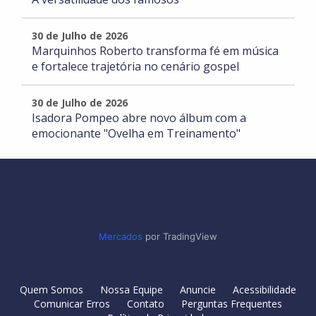
30 de Julho de 2026
Marquinhos Roberto transforma fé em música
e fortalece trajetória no cenário gospel
30 de Julho de 2026
Isadora Pompeo abre novo álbum com a
emocionante "Ovelha em Treinamento"
Mercados
por TradingView
Quem Somos
Nossa Equipe
Anuncie
Acessibilidade
Comunicar Erros
Contato
Perguntas Frequentes