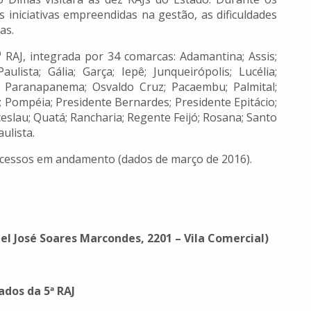
iniciativas empreendidas na gestão, as dificuldades
as.
ª RAJ, integrada por 34 comarcas: Adamantina; Assis;
lista; Gália; Garça; Iepê; Junqueirópolis; Lucélia;
do Paranapanema; Osvaldo Cruz; Pacaembu; Palmital;
 Pompéia; Presidente Bernardes; Presidente Epitácio;
eslau; Quatá; Rancharia; Regente Feijó; Rosana; Santo
ulista.
rocessos em andamento (dados de março de 2016).
l José Soares Marcondes, 2201 – Vila Comercial)
dos da 5ª RAJ