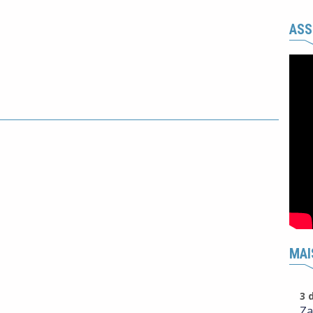
ASS
MAI
3 
Za