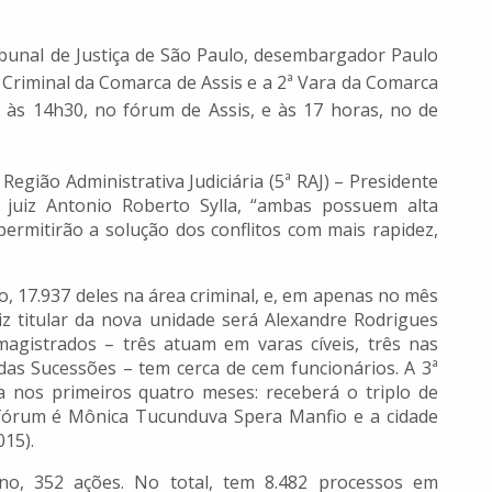
ribunal de Justiça de São Paulo, desembargador Paulo
ra Criminal da Comarca de Assis e a 2ª Vara da Comarca
 às 14h30, no fórum de Assis, e às 17 horas, no de
 Região Administrativa Judiciária (5ª RAJ) – Presidente
 juiz Antonio Roberto Sylla, “ambas possuem alta
permitirão a solução dos conflitos com mais rapidez,
 17.937 deles na área criminal, e, em apenas no mês
iz titular da nova unidade será Alexandre Rodrigues
magistrados – três atuam em varas cíveis, três nas
 das Sucessões – tem cerca de cem funcionários. A 3ª
da nos primeiros quatro meses: receberá o triplo de
o fórum é Mônica Tucunduva Spera Manfio e a cidade
015).
no, 352 ações. No total, tem 8.482 processos em