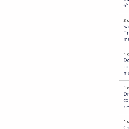
6º
3 
Sa
Tr
me
1 
Do
co
me
1 
Dr
co
re
1 
Ch