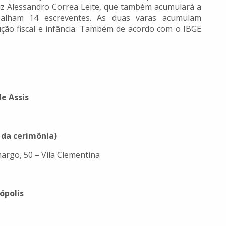
uiz Alessandro Correa Leite, que também acumulará a
balham 14 escreventes. As duas varas acumulam
cução fiscal e infância. Também de acordo com o IBGE
de Assis
 da cerimônia)
argo, 50 – Vila Clementina
ópolis