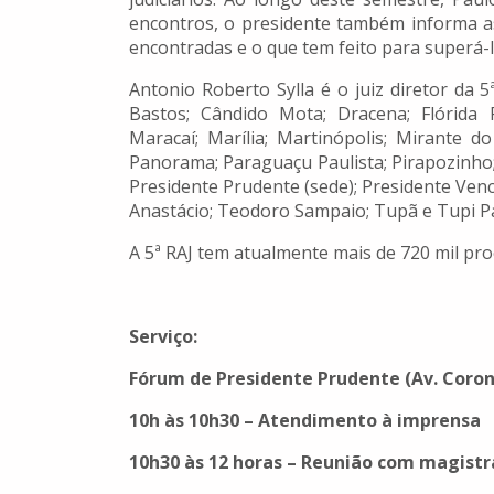
encontros, o presidente também informa as 
encontradas e o que tem feito para superá-l
Antonio Roberto Sylla é o juiz diretor da 5
Bastos; Cândido Mota; Dracena; Flórida Pau
Maracaí; Marília; Martinópolis; Mirante 
Panorama; Paraguaçu Paulista; Pirapozinho;
Presidente Prudente (sede); Presidente Venc
Anastácio; Teodoro Sampaio; Tupã e Tupi Pa
A 5ª RAJ tem atualmente mais de 720 mil p
Serviço
:
Fórum de Presidente Prudente (Av. Corone
10h às 10h30
–
Atendimento à imprensa
10h30 às 12 horas
– Reunião com magistra