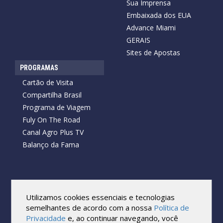
Sua Imprensa
Embaixada dos EUA
Advance Miami
GERAIS
Sites de Apostas
PROGRAMAS
Cartão de Visita
Compartilha Brasil
Programa de Viagem
Fuly On The Road
Canal Agro Plus TV
Balanço da Fama
Copyright © 2026 Cartão de Visita News.
Todos os direitos reservados.
Utilizamos cookies essenciais e tecnologias
Reprodução no todo ou em parte sob qualquer forma ou meio,
semelhantes de acordo com a nossa
Política de
sem expressa autorização por escrito do Cartão de Visita, é
Privacidade
e, ao continuar navegando, você
proibida.