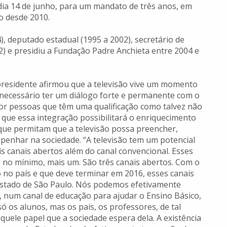
ia 14 de junho, para um mandato de três anos, em
o desde 2010.
, deputado estadual (1995 a 2002), secretário de
2) e presidiu a Fundação Padre Anchieta entre 2004 e
presidente afirmou que a televisão vive um momento
necessário ter um diálogo forte e permanente com o
or pessoas que têm uma qualificação como talvez não
que essa integração possibilitará o enriquecimento
ue permitam que a televisão possa preencher,
mpenhar na sociedade. “A televisão tem um potencial
s canais abertos além do canal convencional. Esses
, no mínimo, mais um. São três canais abertos. Com o
o no país e que deve terminar em 2016, esses canais
Estado de São Paulo. Nós podemos efetivamente
 num canal de educação para ajudar o Ensino Básico,
 os alunos, mas os pais, os professores, de tal
uele papel que a sociedade espera dela. A existência