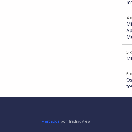
me
4 
Mi
Ap
Mu
5 
Mu
5 
Os
fe
Mercados
por TradingView