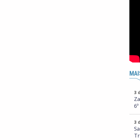
MAI
3 
Za
6º
3 
Sa
Tr