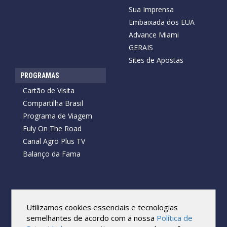
Sua Imprensa
Embaixada dos EUA
Advance Miami
GERAIS
Sites de Apostas
PROGRAMAS
Cartão de Visita
Compartilha Brasil
Programa de Viagem
Fuly On The Road
Canal Agro Plus TV
Balanço da Fama
Copyright © 2026 Cartão de Visita News.
Todos os direitos reservados.
Utilizamos cookies essenciais e tecnologias
Reprodução no todo ou em parte sob qualquer forma ou meio,
semelhantes de acordo com a nossa
Política de
sem expressa autorização por escrito do Cartão de Visita, é